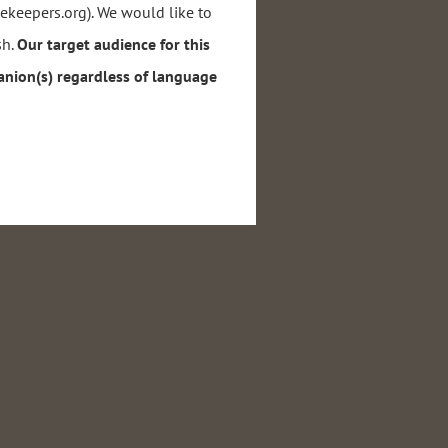
keepers.org). We would like to
sh.
Our target audience for this
panion(s) regardless of language
red by
Wild Apricot
Membership Software