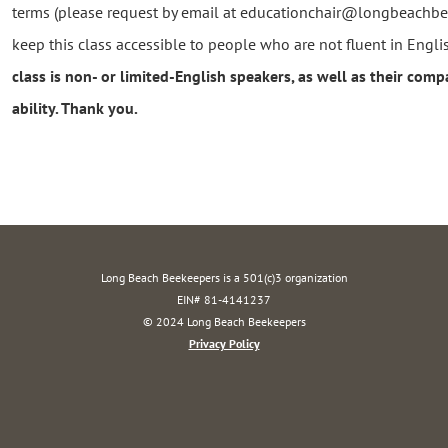
terms (please request by email at educationchair@longbeachbee
keep this class accessible to people who are not fluent in Engli
class is non- or limited-English speakers, as well as their com
ability. Thank you.
Long Beach Beekeepers is a 501(c)3 organization
EIN# 81-4141237
© 2024 Long Beach Beekeepers
Privacy Policy
Powe