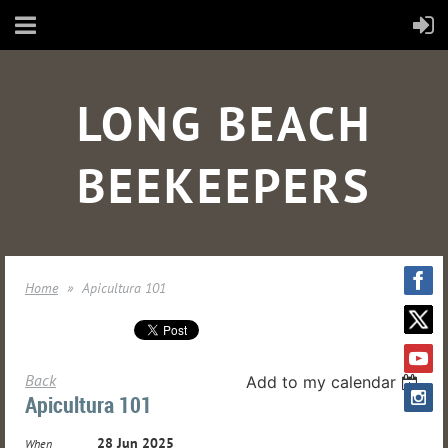
LONG BEACH
BEEKEEPERS
Home
Apicultura 101
Back
Add to my calendar
Apicultura 101
28 Jun 2025
When